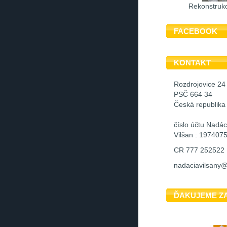
Rekonstrukc
FACEBOOK
KONTAKT
Rozdrojovice 24
PSČ 664 34
Česká republika
číslo účtu Nadá
Vilšan : 197407
CR 777 252522
nadaciavilsany
ĎAKUJEME Z