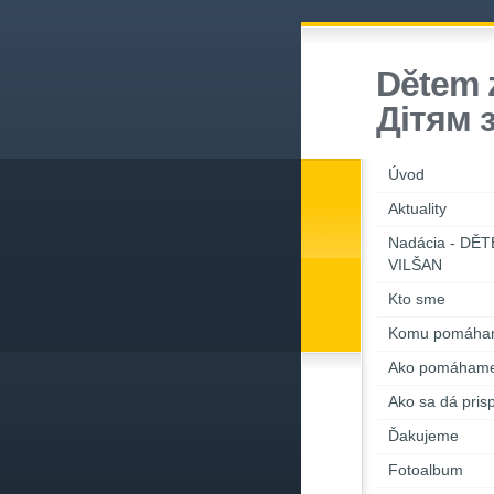
Dětem z
Дiтям 
Úvod
Aktuality
Nadácia - DĚ
VILŠAN
Kto sme
Komu pomáha
Ako pomáham
Ako sa dá prisp
Ďakujeme
Fotoalbum