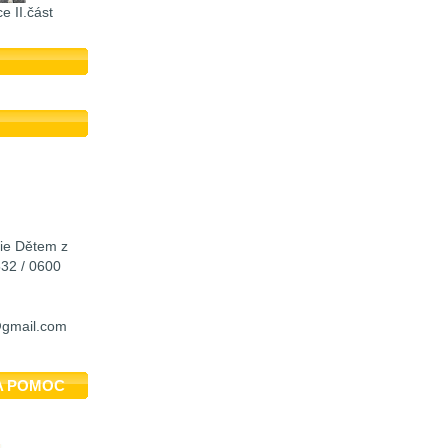
e II.část
cie Dětem z
532 / 0600
@gmail.com
A POMOC