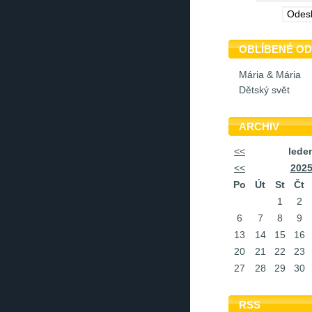
OBLÍBENÉ O
Mária & Mária
Dětský svět
ARCHIV
<<
lede
<<
202
Po
Út
St
Čt
1
2
6
7
8
9
13
14
15
16
20
21
22
23
27
28
29
30
RSS