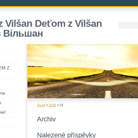
 Vilšan Deťom z Vilšan
з Вiльшан
TEM Z
me
e
Úvod
»
2025
»
01
ieť
Archiv
Nalezené příspěvky