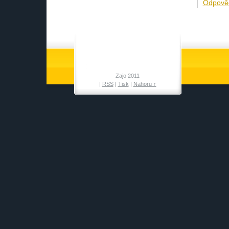
Odpově
Zajo 2011
|
RSS
|
Tisk
|
Nahoru ↑