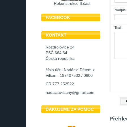
Rekonstrukce II.část
Nadpis:
FACEBOOK
Text:
KONTAKT
Rozdrojovice 24
PSČ 664 34
Česká republika
číslo účtu Nadácie Dětem z
Vilšan : 197407532 / 0600
CR 777 252522
nadaciavilsany@gmail.com
ĎAKUJEME ZA POMOC
Přehle