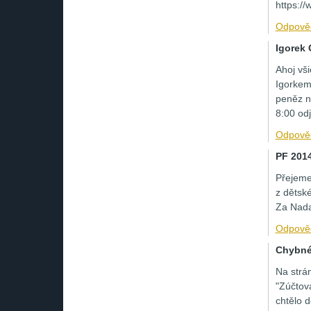
https:/
Odpově
Igorek
Ahoj vši
Igorkem
peněz n
8:00 od
Odpově
PF 201
Přejeme
z dětsk
Za Nada
Odpově
Chybné
Na strá
"Zúčtova
chtělo d