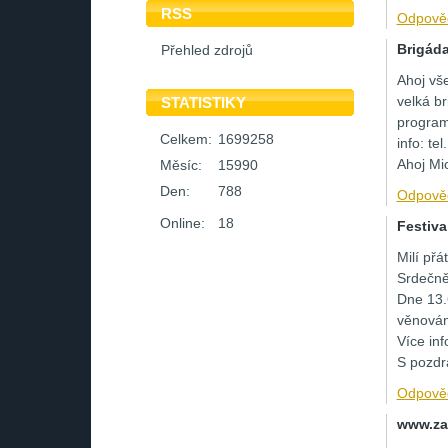
RSS
Odpově
Brigáda
Přehled zdrojů
Ahoj vše
velká b
STATISTIKY
program
Celkem:
1699258
info: t
Ahoj Mi
Měsíc:
15990
Den:
788
Odpově
Online:
18
Festiva
Milí přát
Srdečně
Dne 13.
věnován
Více in
S pozdr
Odpově
www.za