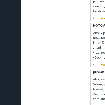
jednání
všechny 
Předem 
Odpově
HOTOV
Ahoj v 
nová kot
letos. 
zavolejt
vracíme
všechny
Odpově
předán
Ahoj vš
Vilšan, 
Návrat, 
Zájemci
zdravím