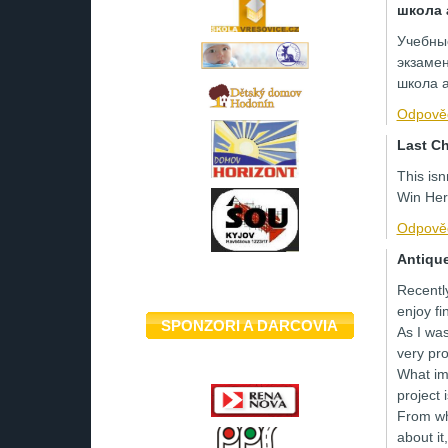
школа 
Учебные
экзамен
школа а
Odpově
Last Ch
This is
Win Her
Odpově
Antiqu
Recently
enjoy fi
SPONZORI A DARCOVIA
As I was
very pro
What im
project 
From wha
about it