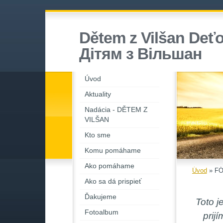
Dětem z Vilšan Deťo
Дiтям з Вiльшан
Úvod
Aktuality
Nadácia - DĚTEM Z
VILŠAN
Kto sme
Komu pomáhame
Ako pomáhame
Úvod
»
FÓ
Ako sa dá prispieť
Ďakujeme
Toto j
Fotoalbum
prij