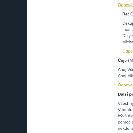
Odpově
Re: 
Děkuj
měsíc
Díky 
Micha
Odpo
Čejč
(
M
Ahoj Vše
Ahoj Mi
Odpově
Další p
Všechny
V tomto
bývá dlo
pomoc p
někdo m