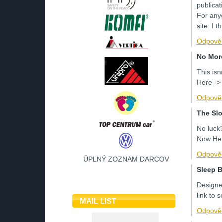
publicat
For anyo
site. I t
Odpově
No Mor
This is
Here -> 
Odpově
The Slo
No luck
Now Her
Odpově
ÚPLNÝ ZOZNAM DARCOV
Sleep B
Designe
link to
MAIL LIST
Odpově