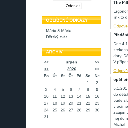
The Pil
Ergonom
link to
OBLÍBENÉ ODKAZY
Odpově
Mária & Mária
Předán
Dětský svět
Dne 4.1
zrekons
ARCHIV
dary. D
V přípa
<<
srpen
>>
<<
2026
>>
Odpově
Po
Út
St
Čt
Pá
So
Ne
opět př
1
2
5.1.201
3
4
5
6
7
8
9
do děts
10
11
12
13
14
15
16
bude slo
17
18
19
20
21
22
23
vracíme
24
25
26
27
28
29
30
zaájemci
31
nej do 
Michal