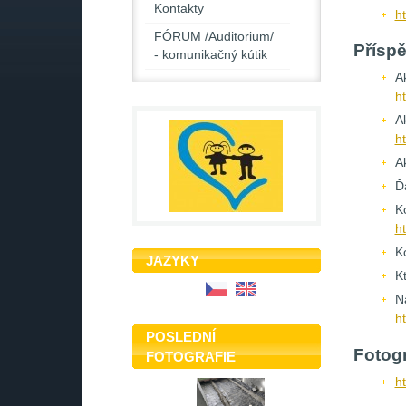
Kontakty
ht
FÓRUM /Auditorium/
Příspě
- komunikačný kútik
A
ht
Ak
ht
Ak
Ď
K
ht
K
JAZYKY
K
N
h
POSLEDNÍ
Fotogr
FOTOGRAFIE
h