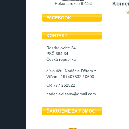
Komen
Rekonstrukce II.část
h
FACEBOOK
KONTAKT
Rozdrojovice 24
PSČ 664 34
Česká republika
číslo účtu Nadácie Dětem z
Vilšan : 197407532 / 0600
CR 777 252522
nadaciavilsany@gmail.com
ĎAKUJEME ZA POMOC