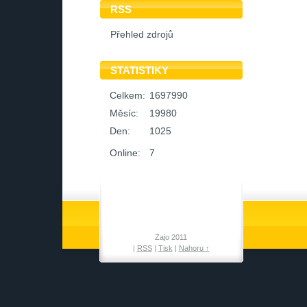
RSS
Přehled zdrojů
STATISTIKY
Celkem:
1697990
Měsíc:
19980
Den:
1025
Online:
7
Zajo 2011
|
RSS
|
Tisk
|
Nahoru ↑