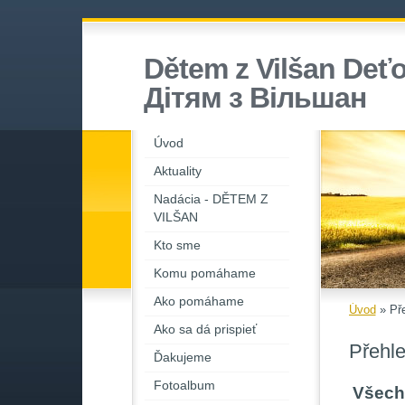
Dětem z Vilšan Deťo
Дiтям з Вiльшан
Úvod
Aktuality
Nadácia - DĚTEM Z
VILŠAN
Kto sme
Komu pomáhame
Ako pomáhame
Úvod
»
Př
Ako sa dá prispieť
Přehl
Ďakujeme
Fotoalbum
Všech