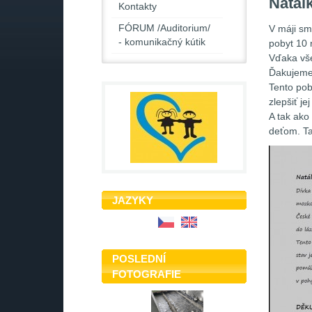
Natál
Kontakty
FÓRUM /Auditorium/
V máji sm
- komunikačný kútik
pobyt 10 
Vďaka vše
Ďakujem
Tento pob
zlepšiť je
A tak ako
deťom. Ta
JAZYKY
POSLEDNÍ
FOTOGRAFIE