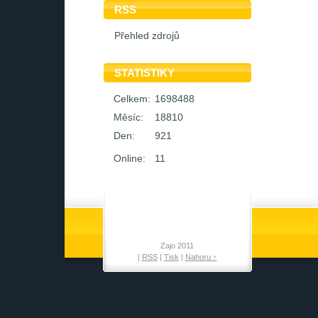
RSS
Přehled zdrojů
STATISTIKY
Celkem:
1698488
Měsíc:
18810
Den:
921
Online:
11
Zajo 2011
|
RSS
|
Tisk
|
Nahoru ↑