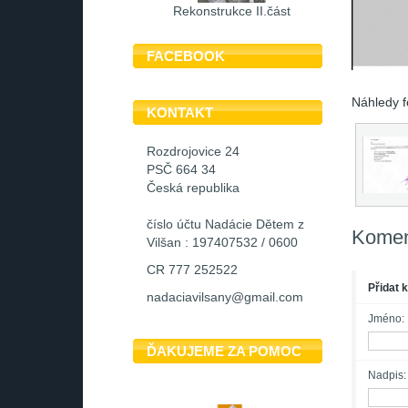
Rekonstrukce II.část
FACEBOOK
Náhledy f
KONTAKT
Rozdrojovice 24
PSČ 664 34
Česká republika
číslo účtu Nadácie Dětem z
Komen
Vilšan : 197407532 / 0600
CR 777 252522
Přidat 
nadaciavilsany@gmail.com
Jméno:
ĎAKUJEME ZA POMOC
Nadpis: