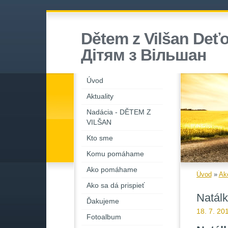
Dětem z Vilšan Deťo
Дiтям з Вiльшан
Úvod
Aktuality
Nadácia - DĚTEM Z
VILŠAN
Kto sme
Komu pomáhame
Ako pomáhame
Úvod
»
Ak
Ako sa dá prispieť
Natál
Ďakujeme
18. 7. 20
Fotoalbum