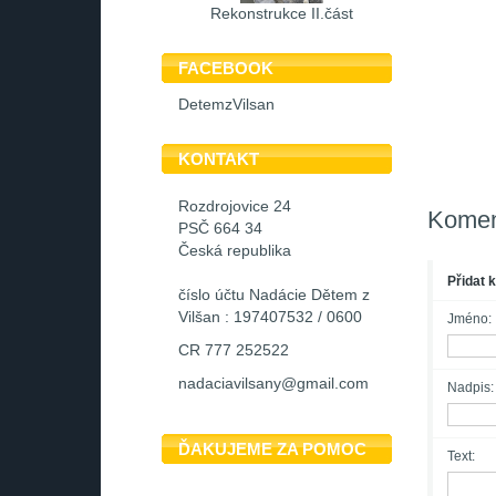
Rekonstrukce II.část
FACEBOOK
DetemzVilsan
KONTAKT
Rozdrojovice 24
Komen
PSČ 664 34
Česká republika
Přidat 
číslo účtu Nadácie Dětem z
Vilšan : 197407532 / 0600
Jméno:
CR 777 252522
nadaciavilsany@gmail.com
Nadpis:
ĎAKUJEME ZA POMOC
Text: