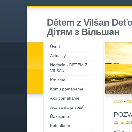
Dětem z Vilšan Deťo
Дiтям з Вiльшан
Úvod
Aktuality
Nadácia - DĚTEM Z
VILŠAN
Kto sme
Komu pomáhame
Ako pomáhame
Úvod
»
Akt
Ako sa dá prispieť
POZVAN
Ďakujeme
22. 5. 20
Fotoalbum
Vážení ka