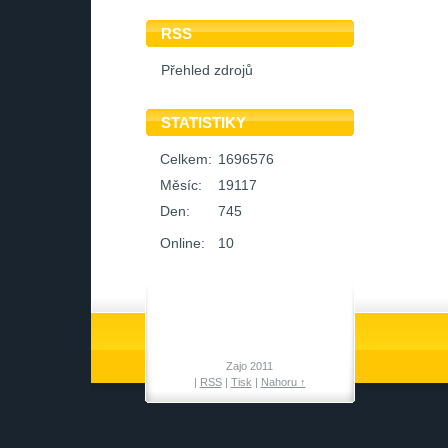
RSS
Přehled zdrojů
STATISTIKY
Celkem:
1696576
Měsíc:
19117
Den:
745
Online:
10
Zajo 2011
|
RSS
|
Tisk
|
Nahoru ↑