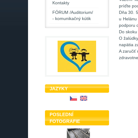
Kontakty
príďte po
Dňa 30. 5
FÓRUM /Auditorium/
- komunikačný kútik
u Helánu 
podporu d
Do skoku
O žalúdky
napätia z
A zaručiť
zdravotne
JAZYKY
POSLEDNÍ
FOTOGRAFIE