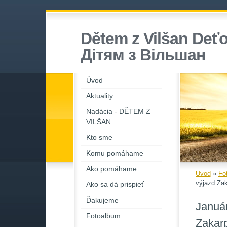
Dětem z Vilšan Deťo
Дiтям з Вiльшан
Úvod
Aktuality
Nadácia - DĚTEM Z
VILŠAN
Kto sme
Komu pomáhame
Ako pomáhame
Úvod
»
Fo
výjazd Zak
Ako sa dá prispieť
Ďakujeme
Január
Fotoalbum
Zakarp