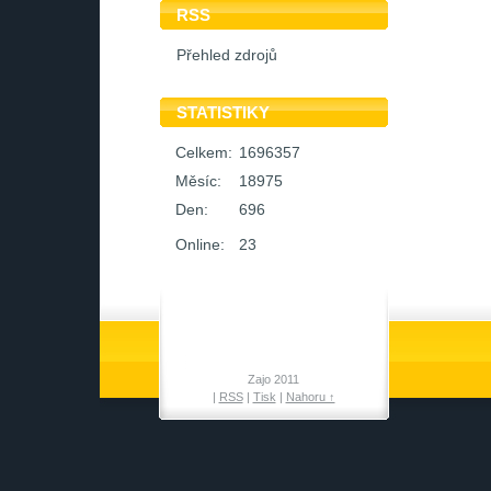
RSS
Přehled zdrojů
STATISTIKY
Celkem:
1696357
Měsíc:
18975
Den:
696
Online:
23
Zajo 2011
|
RSS
|
Tisk
|
Nahoru ↑