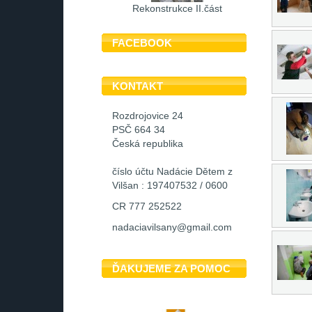
Rekonstrukce II.část
FACEBOOK
KONTAKT
Rozdrojovice 24
PSČ 664 34
Česká republika
číslo účtu Nadácie Dětem z
Vilšan : 197407532 / 0600
CR 777 252522
nadaciavilsany@gmail.com
ĎAKUJEME ZA POMOC