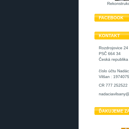
Rekonstrukc
FACEBOOK
KONTAKT
Rozdrojovice 24
PSČ 664 34
Česká republika
číslo účtu Nadá
Vilšan : 197407
CR 777 252522
nadaciavilsany
ĎAKUJEME Z