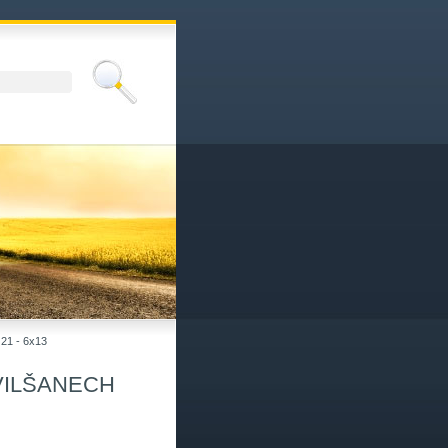
»
21 - 6x13
VILŠANECH