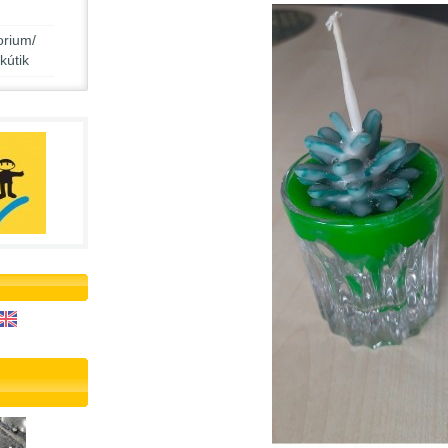
rium/
kútik