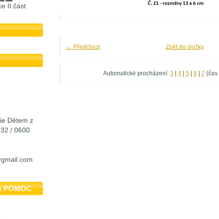
e II.část
← Předchozí
Zpět do složky
Automatické procházení:
3
|
4
|
5
|
6
|
7
(čas 
cie Dětem z
532 / 0600
@gmail.com
A POMOC