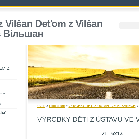
 Vilšan Deťom z Vilšan
з Вiльшан
TEM Z
me
e
Úvod
»
Fotoalbum
»
VÝROBKY DĚTÍ Z ÚSTAVU VE VILŠANECH
ieť
VÝROBKY DĚTÍ Z ÚSTAVU VE 
21 - 6x13