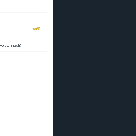
Další →
ve vteřinách)