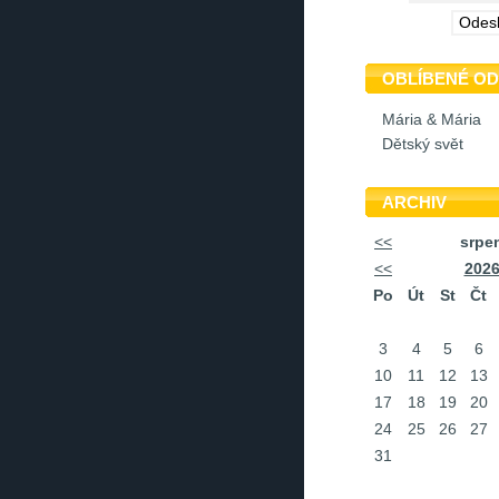
OBLÍBENÉ O
Mária & Mária
Dětský svět
ARCHIV
<<
srpe
<<
202
Po
Út
St
Čt
3
4
5
6
10
11
12
13
17
18
19
20
24
25
26
27
31