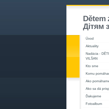
Dětem z
Дiтям 
Úvod
Aktuality
Nadácia - DĚ
VILŠAN
Kto sme
Komu pomáha
Ako pomáham
Ako sa dá prisp
Ďakujeme
Fotoalbum