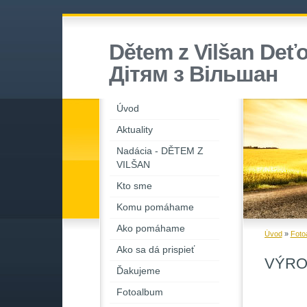
Dětem z Vilšan Deťo
Дiтям з Вiльшан
Úvod
Aktuality
Nadácia - DĚTEM Z
VILŠAN
Kto sme
Komu pomáhame
Ako pomáhame
Úvod
»
Foto
Ako sa dá prispieť
VÝRO
Ďakujeme
Fotoalbum