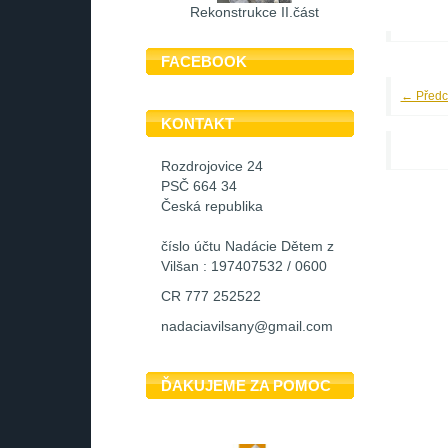
Rekonstrukce II.část
FACEBOOK
← Předc
KONTAKT
Rozdrojovice 24
PSČ 664 34
Česká republika
číslo účtu Nadácie Dětem z
Vilšan : 197407532 / 0600
CR 777 252522
nadaciavilsany@gmail.com
ĎAKUJEME ZA POMOC