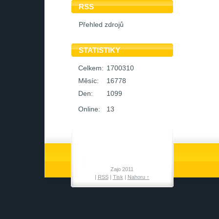
RSS
Přehled zdrojů
STATISTIKY
Celkem:
1700310
Měsíc:
16778
Den:
1099
Online:
13
Zajo 2011
|
RSS
|
Tisk
|
Nahoru ↑